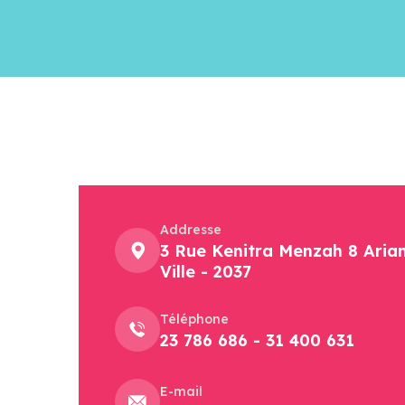
Addresse
3 Rue Kenitra Menzah 8 Aria
Ville - 2037
Téléphone
23 786 686 - 31 400 631
E-mail