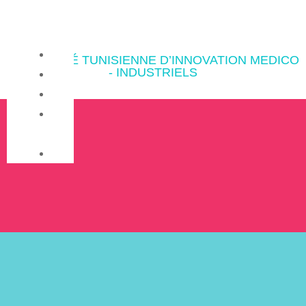
Accueil
LA SOCIÉTÉ TUNISIENNE D’INNOVATION MEDICO -
INDUSTRIELS
Produits
Projets
À
propos
Contact